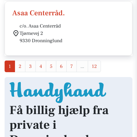
Asaa Centerråd.
c/o. Asaa Centerråd
Tjørnevej 2
9330 Dronninglund
1
2
3
4
5
6
7
...
12
Få billig hjælp fra
private i