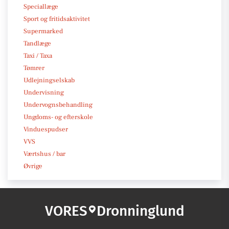
Speciallæge
Sport og fritidsaktivitet
Supermarked
Tandlæge
Taxi / Taxa
Tømrer
Udlejningselskab
Undervisning
Undervognsbehandling
Ungdoms- og efterskole
Vinduespudser
VVS
Værtshus / bar
Øvrige
VORES
Dronninglund