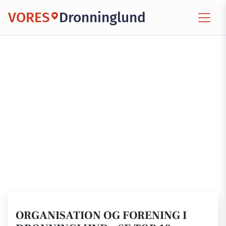
VORES
Dronninglund
ORGANISATION OG FORENING I