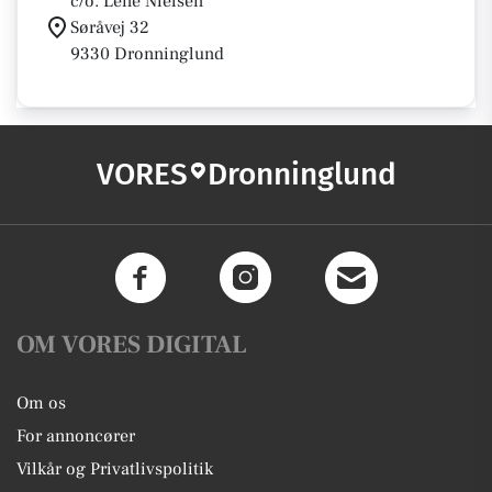
c/o. Lene Nielsen
Søråvej 32
9330 Dronninglund
VORES
Dronninglund
OM VORES DIGITAL
Om os
For annoncører
Vilkår og Privatlivspolitik