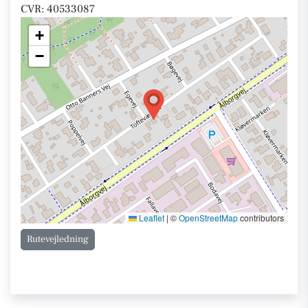
CVR: 40533087
+
−
Leaflet
|
©
OpenStreetMap
contributors
Rutevejledning