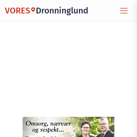
VORES
Dronninglund