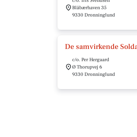
c/o. Iris Svendsen
Blåbærhaven 35
9330 Dronninglund
De samvirkende Solda
c/o. Per Hergaard
Ø Thorupvej 6
9330 Dronninglund