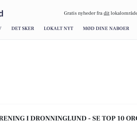
d
Gratis nyheder fra
dit
lokalområde
V
DET SKER
LOKALT NYT
MØD DINE NABOER
RENING I DRONNINGLUND - SE TOP 10 O