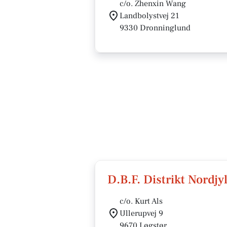
c/o. Zhenxin Wang
Landbolystvej 21
9330 Dronninglund
D.B.F. Distrikt Nordjy
c/o. Kurt Als
Ullerupvej 9
9670 Løgstør