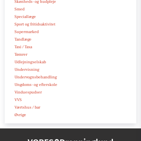
Skønheds- og hudpleje
Smed
Speciallæge
Sport og fritidsaktivitet
Supermarked
Tandlæge
Taxi / Taxa
Tømrer
Udlejningselskab
Undervisning
Undervognsbehandling
Ungdoms- og efterskole
Vinduespudser
VVS
Værtshus / bar
Øvrige