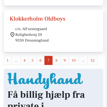
Klokkerholm Oldboys
c/o. Alf vestergaard
Rolighedsvej 20
9330 Dronninglund
1
...
4
5
6
7
8
9
10
...
12
Få billig hjælp fra
private i