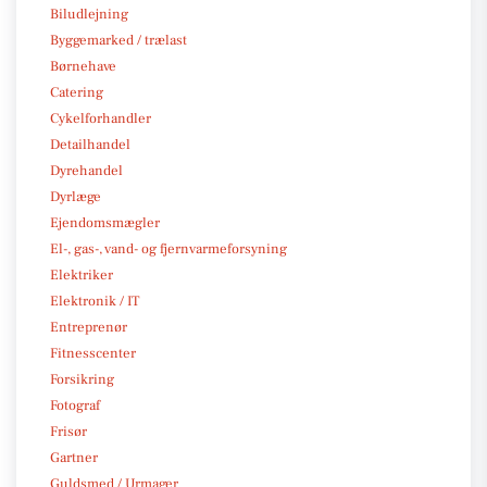
Biludlejning
Byggemarked / trælast
Børnehave
Catering
Cykelforhandler
Detailhandel
Dyrehandel
Dyrlæge
Ejendomsmægler
El-, gas-, vand- og fjernvarmeforsyning
Elektriker
Elektronik / IT
Entreprenør
Fitnesscenter
Forsikring
Fotograf
Frisør
Gartner
Guldsmed / Urmager