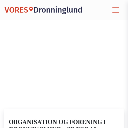
VORES
Dronninglund
ORGANISATION OG FORENING I