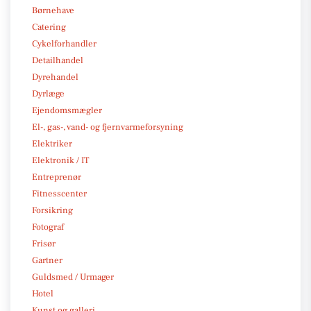
Børnehave
Catering
Cykelforhandler
Detailhandel
Dyrehandel
Dyrlæge
Ejendomsmægler
El-, gas-, vand- og fjernvarmeforsyning
Elektriker
Elektronik / IT
Entreprenør
Fitnesscenter
Forsikring
Fotograf
Frisør
Gartner
Guldsmed / Urmager
Hotel
Kunst og galleri