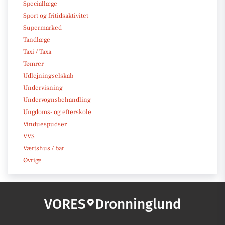
Speciallæge
Sport og fritidsaktivitet
Supermarked
Tandlæge
Taxi / Taxa
Tømrer
Udlejningselskab
Undervisning
Undervognsbehandling
Ungdoms- og efterskole
Vinduespudser
VVS
Værtshus / bar
Øvrige
VORES
Dronninglund