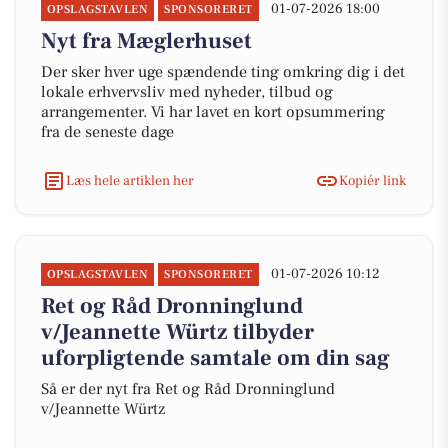
01-07-2026 18:00
OPSLAGSTAVLEN
SPONSORERET
Nyt fra Mæglerhuset
Der sker hver uge spændende ting omkring dig i det
lokale erhvervsliv med nyheder, tilbud og
arrangementer. Vi har lavet en kort opsummering
fra de seneste dage
Læs hele artiklen her
Kopiér link
01-07-2026 10:12
OPSLAGSTAVLEN
SPONSORERET
Ret og Råd Dronninglund
v/Jeannette Würtz tilbyder
uforpligtende samtale om din sag
Så er der nyt fra Ret og Råd Dronninglund
v/Jeannette Würtz