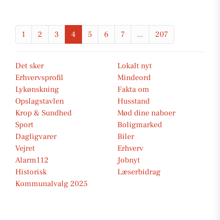
1
2
3
4
5
6
7
...
207
Det sker
Lokalt nyt
Erhvervsprofil
Mindeord
Lykønskning
Fakta om
Opslagstavlen
Husstand
Krop & Sundhed
Mød dine naboer
Sport
Boligmarked
Dagligvarer
Biler
Vejret
Erhverv
Alarm112
Jobnyt
Historisk
Læserbidrag
Kommunalvalg 2025