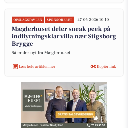
27-06-2026 10:10
OPSLAGSTAVLEN
SPONSORERET
Mæglerhuset deler sneak peek på
indflytningsklar villa nær Stigsborg
Brygge
Så er der nyt fra Mæglerhuset
Læs hele artiklen her
Kopiér link