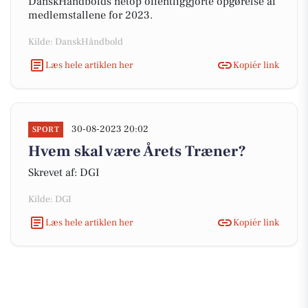
DanskHåndbolds netop offentliggjorte opgørelse af
medlemstallene for 2023.
Kilde: DanskHåndbold
Læs hele artiklen her
Kopiér link
30-08-2023 20:02
SPORT
Hvem skal være Årets Træner?
Skrevet af: DGI
Kilde: DGI
Læs hele artiklen her
Kopiér link