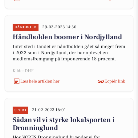
29-03-2023 14:30
HÅNDBOLD
Håndbolden boomer i Nordjylland
Intet sted i landet er håndbolden gået så meget frem
i 2022 som i Nordjylland, der har oplevet en
medlemsfremgang på imponerende 18 procent.
Kilde: DHF
Læs hele artiklen her
Kopiér link
21-02-2023 16:01
SPORT
Sådan vil vi styrke lokalsporten i
Dronninglund
Hos VORES Dronninglund brænder vi for