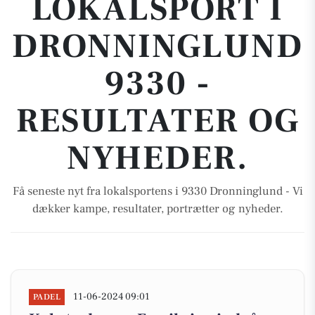
LOKALSPORT I
DRONNINGLUND
9330 -
RESULTATER OG
NYHEDER.
Få seneste nyt fra lokalsportens i 9330 Dronninglund - Vi
dækker kampe, resultater, portrætter og nyheder.
11-06-2024 09:01
PADEL