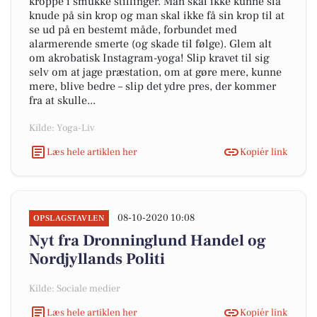
kroppe i smukke stillinger. Man skal ikke kunne slå
knude på sin krop og man skal ikke få sin krop til at
se ud på en bestemt måde, forbundet med
alarmerende smerte (og skade til følge). Glem alt
om akrobatisk Instagram-yoga! Slip kravet til sig
selv om at jage præstation, om at gøre mere, kunne
mere, blive bedre – slip det ydre pres, der kommer
fra at skulle...
Kilde: Yoga-Liv
Læs hele artiklen her
Kopiér link
08-10-2020 10:08
OPSLAGSTAVLEN
Nyt fra Dronninglund Handel og
Nordjyllands Politi
Kilde: Sociale medier
Læs hele artiklen her
Kopiér link