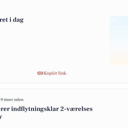
ret i dag
Kopiér link
19 timer siden
er indflytningsklar 2-værelses
y