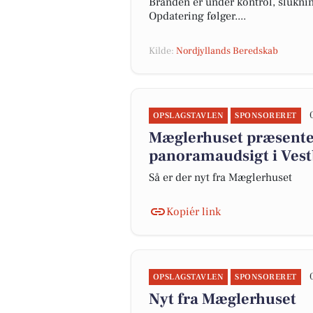
Branden er under kontrol, slukni
Opdatering følger....
Kilde:
Nordjyllands Beredskab
OPSLAGSTAVLEN
SPONSORERET
Mæglerhuset præsenter
panoramaudsigt i Vest
Så er der nyt fra Mæglerhuset
Kopiér link
OPSLAGSTAVLEN
SPONSORERET
Nyt fra Mæglerhuset