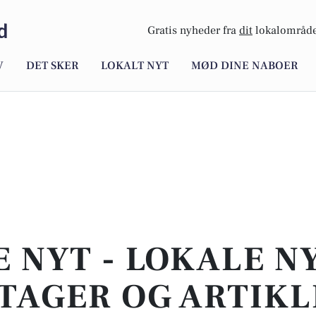
d
Gratis nyheder fra
dit
lokalområde
V
DET SKER
LOKALT NYT
MØD DINE NABOER
E NYT - LOKALE N
TAGER OG ARTIKL