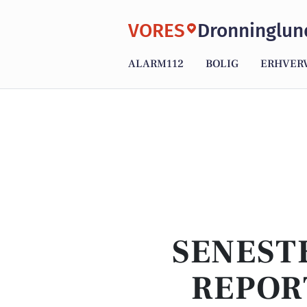
VORES
Dronninglun
ALARM112
BOLIG
ERHVER
SENEST
REPOR