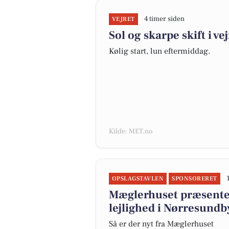
4 timer siden
VEJRET
Sol og skarpe skift i vej
Kølig start, lun eftermiddag.
Kilde: MET.no
OPSLAGSTAVLEN
SPONSORERET
Mæglerhuset præsenter
lejlighed i Nørresundb
Så er der nyt fra Mæglerhuset