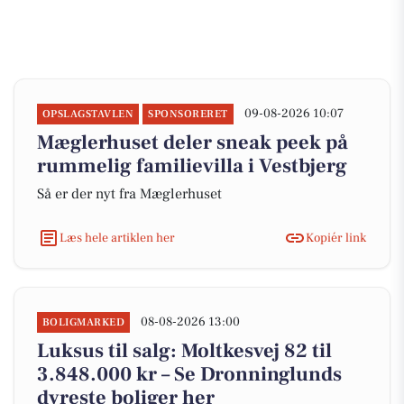
09-08-2026 10:07
OPSLAGSTAVLEN
SPONSORERET
Mæglerhuset deler sneak peek på
rummelig familievilla i Vestbjerg
Så er der nyt fra Mæglerhuset
Læs hele artiklen her
Kopiér link
08-08-2026 13:00
BOLIGMARKED
Luksus til salg: Moltkesvej 82 til
3.848.000 kr – Se Dronninglunds
dyreste boliger her