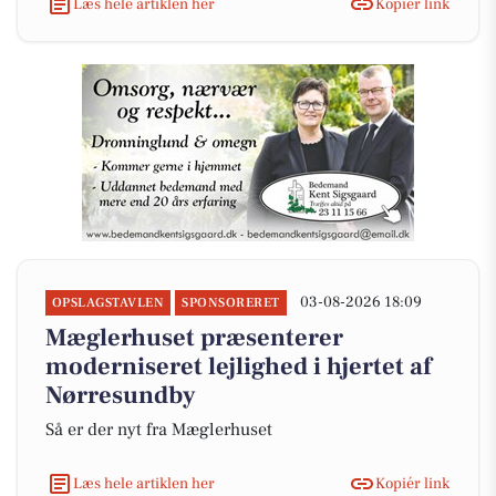
Læs hele artiklen her
Kopiér link
03-08-2026 18:09
OPSLAGSTAVLEN
SPONSORERET
Mæglerhuset præsenterer
moderniseret lejlighed i hjertet af
Nørresundby
Så er der nyt fra Mæglerhuset
Læs hele artiklen her
Kopiér link