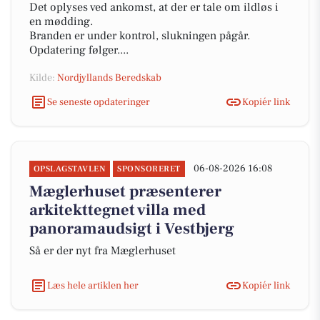
Det oplyses ved ankomst, at der er tale om ildløs i
en mødding.
Branden er under kontrol, slukningen pågår.
Opdatering følger....
Kilde:
Nordjyllands Beredskab
Se seneste opdateringer
Kopiér link
06-08-2026 16:08
OPSLAGSTAVLEN
SPONSORERET
Mæglerhuset præsenterer
arkitekttegnet villa med
panoramaudsigt i Vestbjerg
Så er der nyt fra Mæglerhuset
Læs hele artiklen her
Kopiér link