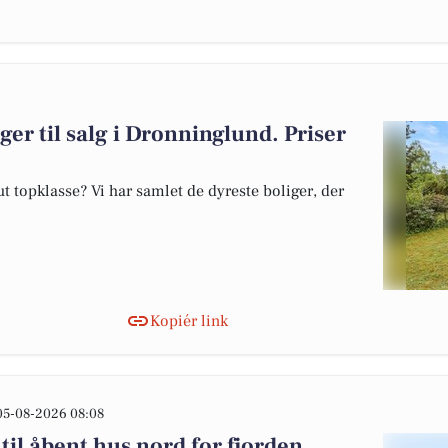
ger til salg i Dronninglund. Priser
 topklasse? Vi har samlet de dyreste boliger, der
Kopiér link
05-08-2026 08:08
til åbent hus nord for fjorden