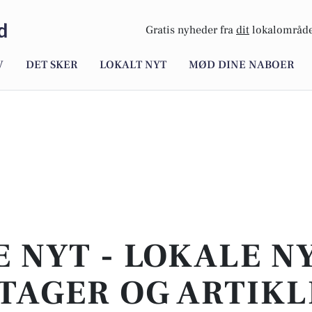
d
Gratis nyheder fra
dit
lokalområde
V
DET SKER
LOKALT NYT
MØD DINE NABOER
E NYT - LOKALE N
TAGER OG ARTIKL