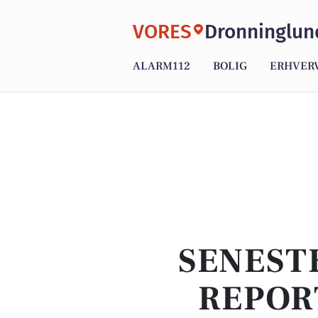
VORES
Dronninglun
ALARM112
BOLIG
ERHVER
SENEST
REPOR