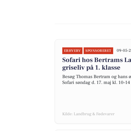
09-05-2
ERHVERV
SPONSORERET
Sofari hos Bertrams L
griseliv på 1. klasse
Besøg Thomas Bertram og hans øk
Sofari søndag d. 17. maj kl. 10–14
Kilde: Landbrug & Fødevarer