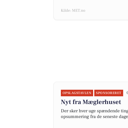
Kilde: MET.no
OPSLAGSTAVLEN
SPONSORERET
Nyt fra Mæglerhuset
Der sker hver uge spændende ting 
opsummering fra de seneste dag