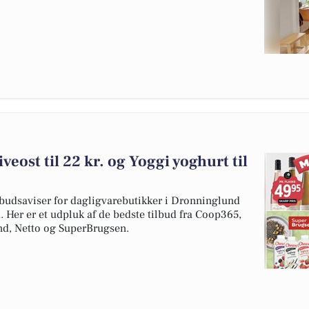
veost til 22 kr. og Yoggi yoghurt til
budsaviser for dagligvarebutikker i Dronninglund
. Her er et udpluk af de bedste tilbud fra Coop365,
d, Netto og SuperBrugsen.