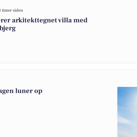
3 timer siden
er arkitekttegnet villa med
bjerg
agen luner op