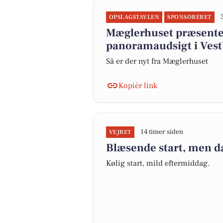
OPSLAGSTAVLEN
SPONSORERET
Mæglerhuset præsenter
panoramaudsigt i Vest
Så er der nyt fra Mæglerhuset
Kopiér link
14 timer siden
VEJRET
Blæsende start, men d
Kølig start, mild eftermiddag.