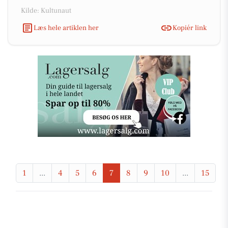
Kilde: Kultunaut
Læs hele artiklen her
Kopiér link
1
...
4
5
6
7
8
9
10
...
15