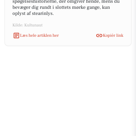
spøgelseshistorierne, der omgiver hende, mens du
bevæger dig rundt i slottets mørke gange, kun
oplyst af stearinlys.
Kilde: Kultunaut
Læs hele artiklen her
Kopiér link