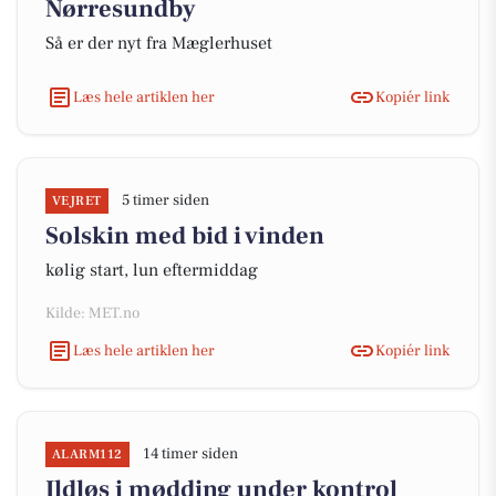
Nørresundby
Så er der nyt fra Mæglerhuset
Læs hele artiklen her
Kopiér link
5 timer siden
VEJRET
Solskin med bid i vinden
kølig start, lun eftermiddag
Kilde: MET.no
Læs hele artiklen her
Kopiér link
14 timer siden
ALARM112
Ildløs i mødding under kontrol