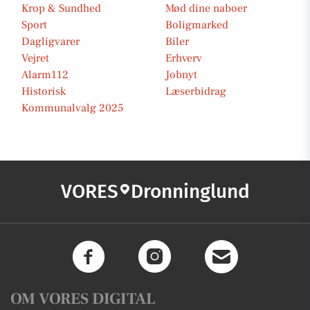
Krop & Sundhed
Mød dine naboer
Sport
Boligmarked
Dagligvarer
Biler
Vejret
Erhverv
Alarm112
Jobnyt
Historisk
Læserbidrag
Kommunalvalg 2025
VORES
Dronninglund
OM VORES DIGITAL