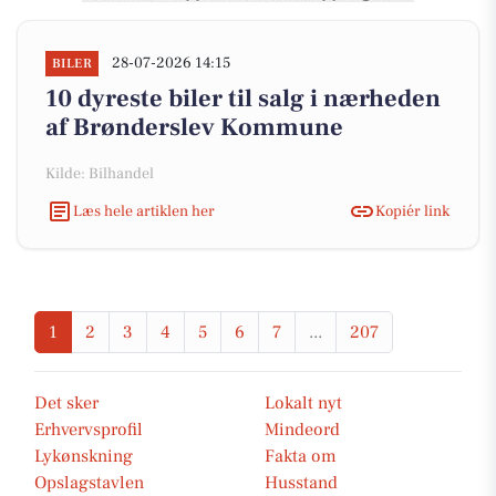
28-07-2026 14:15
BILER
10 dyreste biler til salg i nærheden
af Brønderslev Kommune
Kilde: Bilhandel
Læs hele artiklen her
Kopiér link
1
2
3
4
5
6
7
...
207
Det sker
Lokalt nyt
Erhvervsprofil
Mindeord
Lykønskning
Fakta om
Opslagstavlen
Husstand