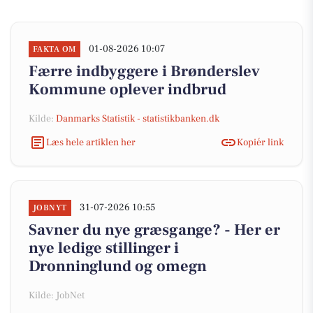
01-08-2026 10:07
FAKTA OM
Færre indbyggere i Brønderslev
Kommune oplever indbrud
Kilde:
Danmarks Statistik - statistikbanken.dk
Læs hele artiklen her
Kopiér link
31-07-2026 10:55
JOBNYT
Savner du nye græsgange? - Her er
nye ledige stillinger i
Dronninglund og omegn
Kilde: JobNet