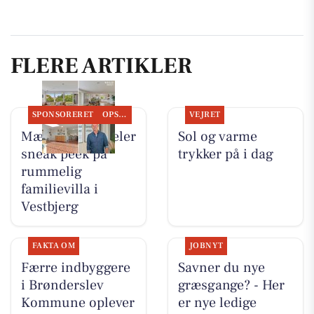
FLERE ARTIKLER
SPONSORERET
OPSLAGSTAVLEN
VEJRET
Mæglerhuset deler
Sol og varme
sneak peek på
trykker på i dag
rummelig
familievilla i
Vestbjerg
FAKTA OM
JOBNYT
Færre indbyggere
Savner du nye
i Brønderslev
græsgange? - Her
Kommune oplever
er nye ledige