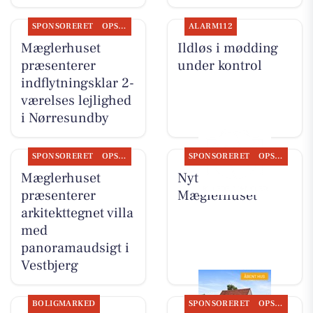
SPONSORERET
OPSLAGSTAVLEN
ALARM112
Mæglerhuset
Ildløs i mødding
præsenterer
under kontrol
indflytningsklar 2-
værelses lejlighed
i Nørresundby
SPONSORERET
OPSLAGSTAVLEN
SPONSORERET
OPSLAGSTAVLEN
Mæglerhuset
Nyt fra
præsenterer
Mæglerhuset
arkitekttegnet villa
med
panoramaudsigt i
Vestbjerg
BOLIGMARKED
SPONSORERET
OPSLAGSTAVLEN