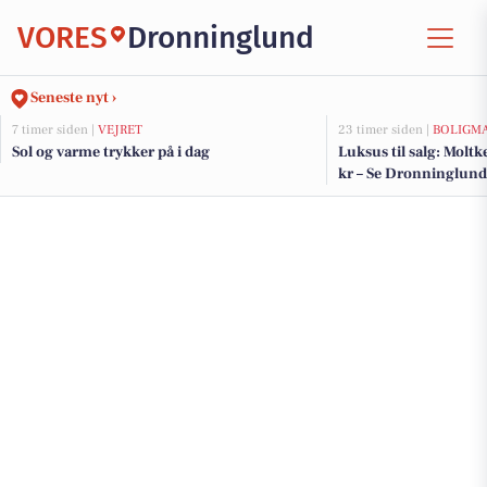
VORES
Dronninglund
Seneste nyt ›
7 timer siden |
VEJRET
23 timer siden |
BOLIGM
Sol og varme trykker på i dag
Luksus til salg: Moltk
kr – Se Dronninglunds