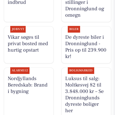
indbrud
stillinger i
Dronninglund og
omegn
JOBNYT
BILER
Vikar søges til
De dyreste biler i
privat bosted med
Dronninglund -
hurtig opstart
Pris op til 239.900
kr!
ALARM112
BOLIGMARKED
Nordjyllands
Luksus til salg:
Beredskab: Brand
Moltkesvej 82 til
i bygning
3.848.000 kr – Se
Dronninglunds
dyreste boliger
her