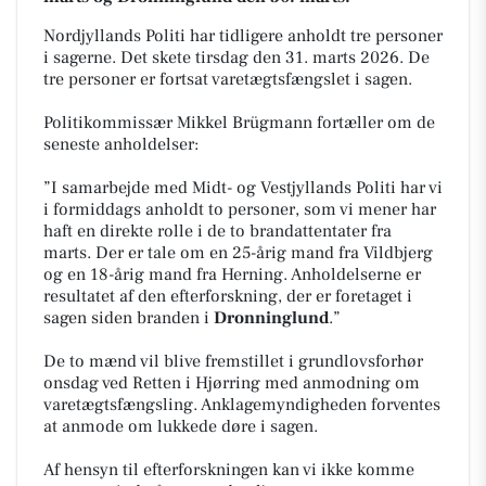
Nordjyllands Politi har tidligere anholdt tre personer
i sagerne. Det skete tirsdag den 31. marts 2026. De
tre personer er fortsat varetægtsfængslet i sagen.
Politikommissær Mikkel Brügmann fortæller om de
seneste anholdelser:
”I samarbejde med Midt- og Vestjyllands Politi har vi
i formiddags anholdt to personer, som vi mener har
haft en direkte rolle i de to brandattentater fra
marts. Der er tale om en 25-årig mand fra Vildbjerg
og en 18-årig mand fra Herning. Anholdelserne er
resultatet af den efterforskning, der er foretaget i
sagen siden branden i
Dronninglund
.”
De to mænd vil blive fremstillet i grundlovsforhør
onsdag ved Retten i Hjørring med anmodning om
varetægtsfængsling. Anklagemyndigheden forventes
at anmode om lukkede døre i sagen.
Af hensyn til efterforskningen kan vi ikke komme