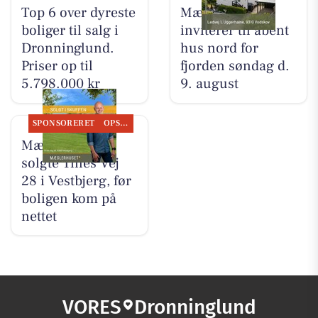
Top 6 over dyreste
Mæglerhuset
boliger til salg i
inviterer til åbent
Dronninglund.
hus nord for
Priser op til
fjorden søndag d.
5.798.000 kr
9. august
SPONSORERET
OPSLAGSTAVLEN
Mæglerhuset
solgte Tines Vej
28 i Vestbjerg, før
boligen kom på
nettet
VORES
Dronninglund