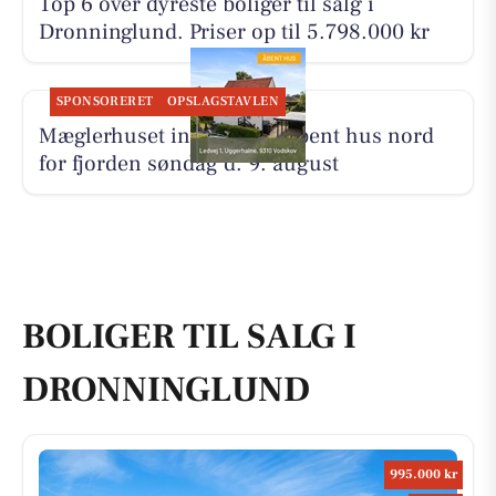
Top 6 over dyreste boliger til salg i
Dronninglund. Priser op til 5.798.000 kr
SPONSORERET
OPSLAGSTAVLEN
Mæglerhuset inviterer til åbent hus nord
for fjorden søndag d. 9. august
BOLIGER TIL SALG I
DRONNINGLUND
995.000 kr