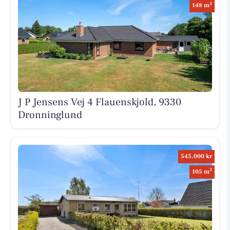
2
148 m
J P Jensens Vej 4 Flauenskjold, 9330
Dronninglund
545.000 kr
2
105 m