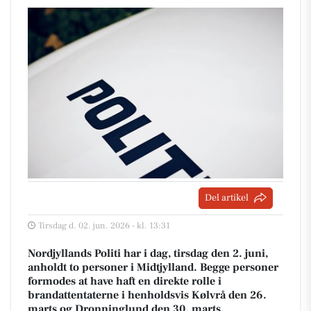
Del artikel
Tirsdag d. 02. jun. 2026 - kl. 13:31
Nordjyllands Politi har i dag, tirsdag den 2. juni,
anholdt to personer i Midtjylland. Begge personer
formodes at have haft en direkte rolle i
brandattentaterne i henholdsvis Kølvrå den 26.
marts og Dronninglund den 30. marts.