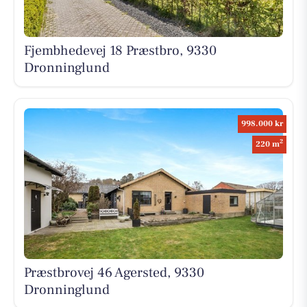
Fjembhedevej 18 Præstbro, 9330
Dronninglund
998.000 kr
2
220 m
Præstbrovej 46 Agersted, 9330
Dronninglund