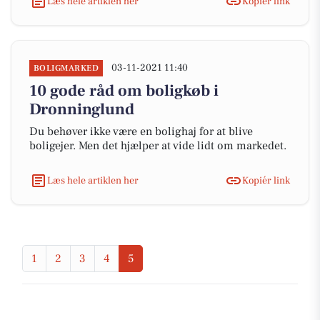
Læs hele artiklen her
Kopiér link
03-11-2021 11:40
BOLIGMARKED
10 gode råd om boligkøb i
Dronninglund
Du behøver ikke være en bolighaj for at blive
boligejer. Men det hjælper at vide lidt om markedet.
Læs hele artiklen her
Kopiér link
1
2
3
4
5