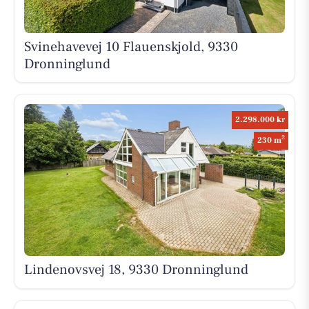
Svinehavevej 10 Flauenskjold, 9330
Dronninglund
2.298.000 kr
2
230 m
Lindenovsvej 18, 9330 Dronninglund