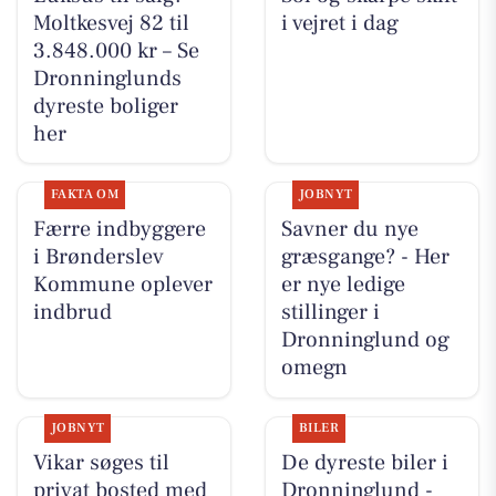
Moltkesvej 82 til
i vejret i dag
3.848.000 kr – Se
Dronninglunds
dyreste boliger
her
FAKTA OM
JOBNYT
Færre indbyggere
Savner du nye
i Brønderslev
græsgange? - Her
Kommune oplever
er nye ledige
indbrud
stillinger i
Dronninglund og
omegn
JOBNYT
BILER
Vikar søges til
De dyreste biler i
privat bosted med
Dronninglund -