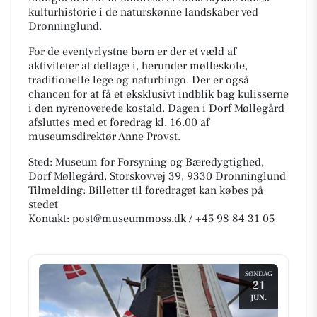
kulturhistorie i de naturskønne landskaber ved
Dronninglund.
For de eventyrlystne børn er der et væld af
aktiviteter at deltage i, herunder mølleskole,
traditionelle lege og naturbingo. Der er også
chancen for at få et eksklusivt indblik bag kulisserne
i den nyrenoverede kostald. Dagen i Dorf Møllegård
afsluttes med et foredrag kl. 16.00 af
museumsdirektør Anne Provst.
Sted: Museum for Forsyning og Bæredygtighed,
Dorf Møllegård, Storskovvej 39, 9330 Dronninglund
Tilmelding: Billetter til foredraget kan købes på
stedet
Kontakt: post@museummoss.dk / +45 98 84 31 05
SØNDAG
21
JUN.