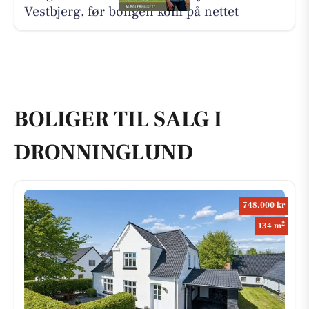
Vestbjerg, før boligen kom på nettet
BOLIGER TIL SALG I
DRONNINGLUND
748.000 kr
2
134 m