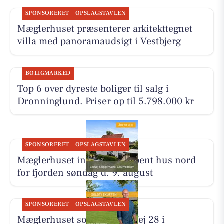
SPONSORERET
OPSLAGSTAVLEN
Mæglerhuset præsenterer arkitekttegnet
villa med panoramaudsigt i Vestbjerg
BOLIGMARKED
Top 6 over dyreste boliger til salg i
Dronninglund. Priser op til 5.798.000 kr
SPONSORERET
OPSLAGSTAVLEN
Mæglerhuset inviterer til åbent hus nord
for fjorden søndag d. 9. august
SPONSORERET
OPSLAGSTAVLEN
Mæglerhuset solgte Tines Vej 28 i