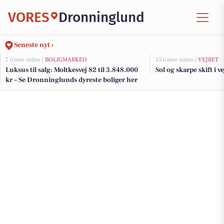
VORES
Dronninglund
Seneste nyt ›
7 timer siden |
BOLIGMARKED
15 timer siden |
VEJRET
Luksus til salg: Moltkesvej 82 til 3.848.000
Sol og skarpe skift i ve
kr – Se Dronninglunds dyreste boliger her