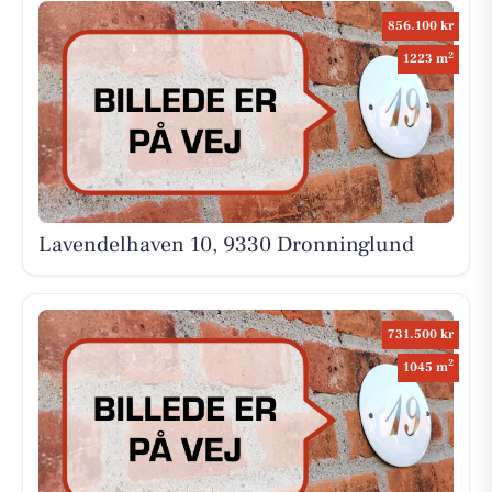
856.100 kr
2
1223 m
Lavendelhaven 10, 9330 Dronninglund
731.500 kr
2
1045 m