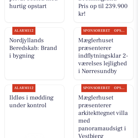
hurtig opstart
Pris op til 239.900
kr!
ALARM112
SPONSORERET
OPSLAGSTAVLEN
Nordjyllands
Mæglerhuset
Beredskab: Brand
præsenterer
i bygning
indflytningsklar 2-
værelses lejlighed
i Nørresundby
ALARM112
SPONSORERET
OPSLAGSTAVLEN
Ildløs i mødding
Mæglerhuset
under kontrol
præsenterer
arkitekttegnet villa
med
panoramaudsigt i
Vestbjerg