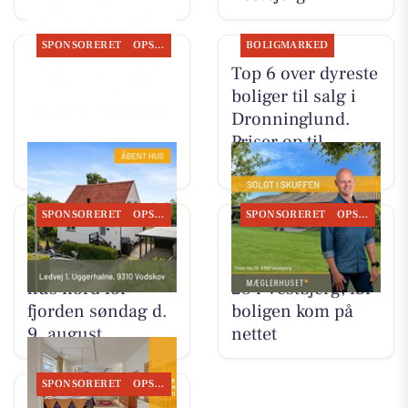
SPONSORERET
OPSLAGSTAVLEN
BOLIGMARKED
Nyt fra
Top 6 over dyreste
Mæglerhuset
boliger til salg i
Dronninglund.
Priser op til
5.798.000 kr
SPONSORERET
OPSLAGSTAVLEN
SPONSORERET
OPSLAGSTAVLEN
Mæglerhuset
Mæglerhuset
inviterer til åbent
solgte Tines Vej
hus nord for
28 i Vestbjerg, før
fjorden søndag d.
boligen kom på
9. august
nettet
SPONSORERET
OPSLAGSTAVLEN