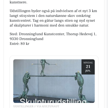
kunstnere.
Udstillingen byder også på indvielsen af et nyt 3 km
langt stisystem i den naturskønne skov omkring
kunstcentret. Tag en gåtur langs stien og nyd synet
af skulpturer i harmoni med den smukke natur.
Sted: Dronninglund Kunstcenter, Thorup Hedevej 1,
9330 Dronninglund
Entré: 80 kr
SØNDAG
21
JUN.
UDSTILLINGER // VIA KULTUNAUT