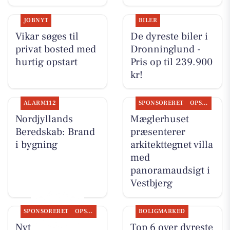
JOBNYT
BILER
Vikar søges til
De dyreste biler i
privat bosted med
Dronninglund -
hurtig opstart
Pris op til 239.900
kr!
ALARM112
SPONSORERET
OPSLAGSTAVLEN
Nordjyllands
Mæglerhuset
Beredskab: Brand
præsenterer
i bygning
arkitekttegnet villa
med
panoramaudsigt i
Vestbjerg
SPONSORERET
OPSLAGSTAVLEN
BOLIGMARKED
Nyt fra
Top 6 over dyreste