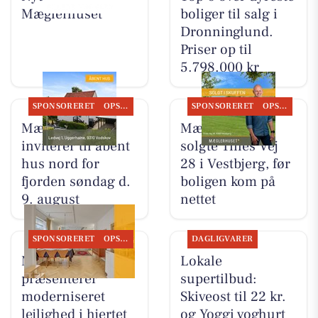
Mæglerhuset
boliger til salg i
Dronninglund.
Priser op til
5.798.000 kr
SPONSORERET
OPSLAGSTAVLEN
SPONSORERET
OPSLAGSTAVLEN
Mæglerhuset
Mæglerhuset
inviterer til åbent
solgte Tines Vej
hus nord for
28 i Vestbjerg, før
fjorden søndag d.
boligen kom på
9. august
nettet
SPONSORERET
OPSLAGSTAVLEN
DAGLIGVARER
Mæglerhuset
Lokale
præsenterer
supertilbud:
moderniseret
Skiveost til 22 kr.
lejlighed i hjertet
og Yoggi yoghurt