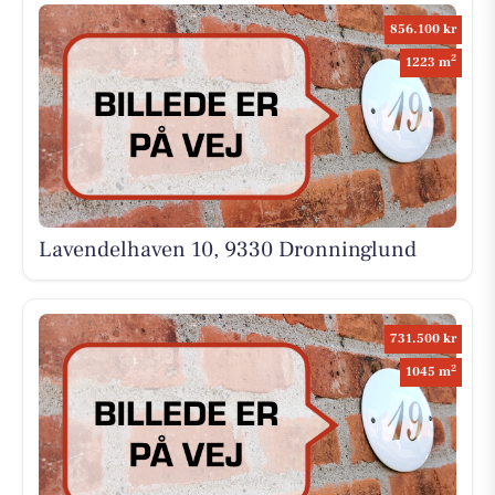
856.100 kr
2
1223 m
Lavendelhaven 10, 9330 Dronninglund
731.500 kr
2
1045 m