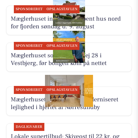
SPONSORERET
OPSLAGSTAVLEN
Mæglerhuset inviterer til åbent hus nord
for fjorden søndag d. 9. august
SPONSORERET
OPSLAGSTAVLEN
Mæglerhuset solgte Tines Vej 28 i
Vestbjerg, før boligen kom på nettet
SPONSORERET
OPSLAGSTAVLEN
Mæglerhuset præsenterer moderniseret
lejlighed i hjertet af Nørresundby
DAGLIGVARER
Lokale supertilbud: Skiveost til 22 kr. og