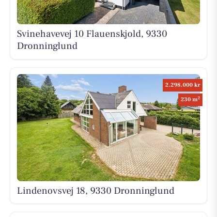
Svinehavevej 10 Flauenskjold, 9330
Dronninglund
2.298.000 kr
2
230 m
Lindenovsvej 18, 9330 Dronninglund