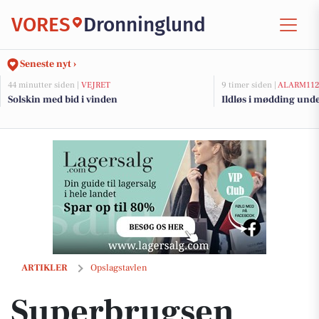
VORES
Dronninglund
Seneste nyt ›
44 minutter siden |
VEJRET
9 timer siden |
ALARM11
Solskin med bid i vinden
Ildløs i mødding und
Superbrugsen Dronninglund tilbyder Anthon Berg marcipanbrød til l
ARTIKLER
Opslagstavlen
Superbrugsen