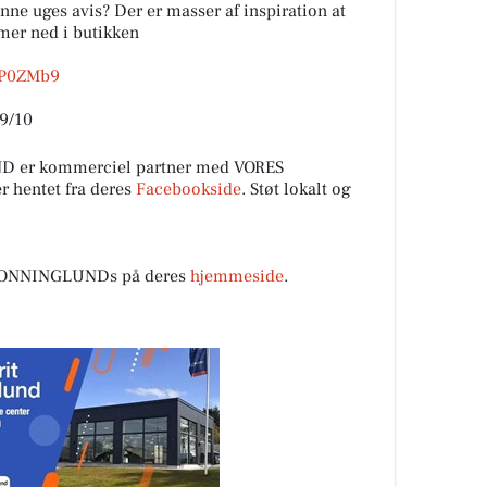
enne uges avis? Der er masser af inspiration at
mer ned i butikken
/3P0ZMb9
 9/10
r kommerciel partner med VORES
 hentet fra deres
Facebookside
. Støt lokalt og
ONNINGLUNDs på deres
hjemmeside
.