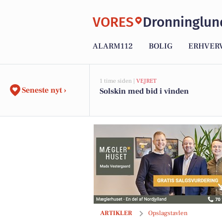
VORES
Dronninglun
ALARM112
BOLIG
ERHVER
1 time siden |
VEJRET
Seneste nyt ›
Solskin med bid i vinden
SuperBrugsen Dronninglund opfordrer k
ARTIKLER
Opslagstavlen