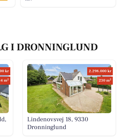
ALG I DRONNINGLUND
00 kr
2.298.000 kr
2
2
34 m
230 m
ld,
Lindenovsvej 18, 9330
Dronninglund