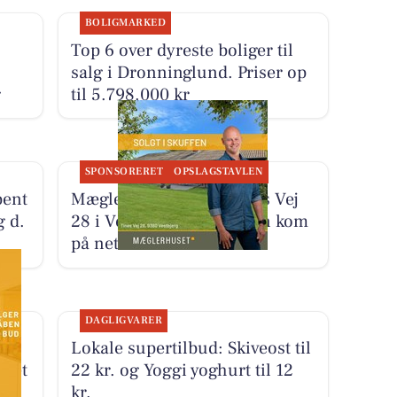
BOLIGMARKED
Top 6 over dyreste boliger til
salg i Dronninglund. Priser op
g
til 5.798.000 kr
SPONSORERET
OPSLAGSTAVLEN
bent
Mæglerhuset solgte Tines Vej
g d.
28 i Vestbjerg, før boligen kom
på nettet
DAGLIGVARER
Lokale supertilbud: Skiveost til
rtet
22 kr. og Yoggi yoghurt til 12
kr.