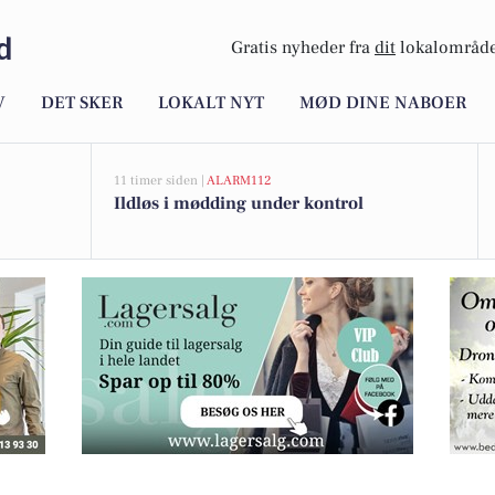
d
Gratis nyheder fra
dit
lokalområde
V
DET SKER
LOKALT NYT
MØD DINE NABOER
11 timer siden |
ALARM112
Ildløs i mødding under kontrol
under til at tjekke ugens tilbudsavis