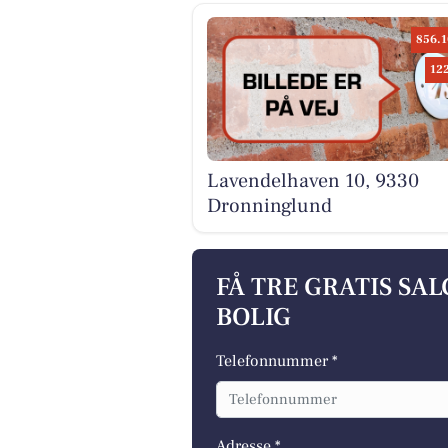
856.1
12
Lavendelhaven 10, 9330
Dronninglund
FÅ TRE GRATIS SA
BOLIG
Telefonnummer *
Adresse *