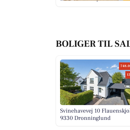
BOLIGER TIL S
748.0
1
Svinehavevej 10 Flauenskjo
9330 Dronninglund