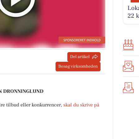
Loka
22 k
Del artikel
Besøg virksomheden
GSEN DRONNINGLUND
dre tilbud eller konkurrencer,
skal du skrive på