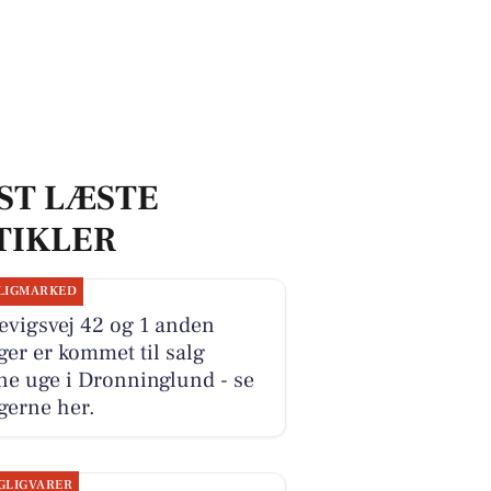
ST LÆSTE
TIKLER
LIGMARKED
evigsvej 42 og 1 anden
ger er kommet til salg
ne uge i Dronninglund - se
gerne her.
GLIGVARER