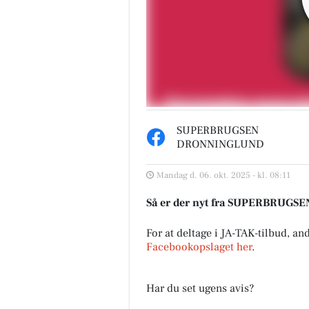
SUPERBRUGSEN
DRONNINGLUND
Mandag d. 06. okt. 2025 - kl. 08:11
Så er der nyt fra SUPERBRU
For at deltage i JA-TAK-tilbud, an
Facebookopslaget her
.
Har du set ugens avis?