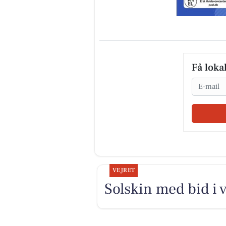
Få loka
Email
VEJRET
Solskin med bid i 