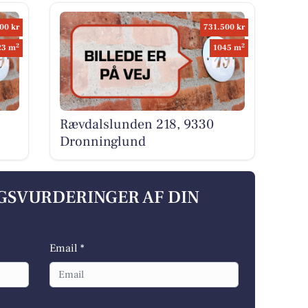
00 kr
731.500 kr
2
2
23 m
1045 m
Rævdalslunden 218, 9330
Dronninglund
LGSVURDERINGER AF DIN
Email *