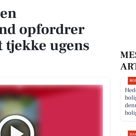
sen
nd opfordrer
t tjekke ugens
ME
AR
BO
Hed
boli
den
boli
DA