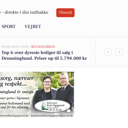
 -
direkte i din indbakke
Tilmeld
SPORT
VEJRET
05-08-2026 13:00 |
BOLIGMARKED
02-08-2026 16:01
‹
›
Top 6 over dyreste boliger til salg i
Lokale supert
Dronninglund. Priser op til 5.798.000 kr
Yoggi yoghurt