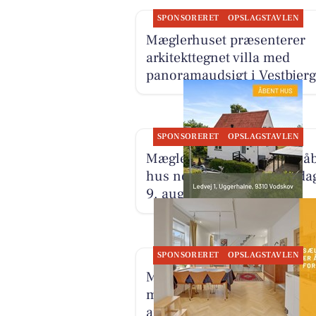
SPONSORERET
OPSLAGSTAVLEN
Mæglerhuset præsenterer
arkitekttegnet villa med
panoramaudsigt i Vestbjer
SPONSORERET
OPSLAGSTAVLEN
Mæglerhuset inviterer til å
hus nord for fjorden sønda
9. august
SPONSORERET
OPSLAGSTAVLEN
Mæglerhuset præsenterer
moderniseret lejlighed i hje
af Nørresundby