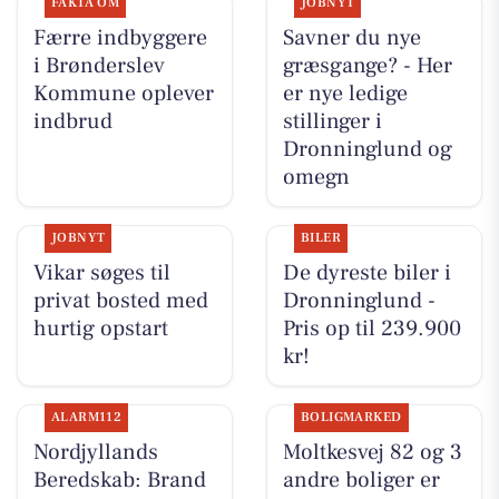
FAKTA OM
JOBNYT
Færre indbyggere
Savner du nye
i Brønderslev
græsgange? - Her
Kommune oplever
er nye ledige
indbrud
stillinger i
Dronninglund og
omegn
JOBNYT
BILER
Vikar søges til
De dyreste biler i
privat bosted med
Dronninglund -
hurtig opstart
Pris op til 239.900
kr!
ALARM112
BOLIGMARKED
Nordjyllands
Moltkesvej 82 og 3
Beredskab: Brand
andre boliger er