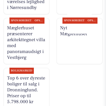
værelses lejlighed
i Nørresundby
SPONSORERET
OPSLAGSTAVLEN
SPONSORERET
OPSLAGSTAVLEN
Mæglerhuset
Nyt fra
præsenterer
Mæglerhuset
arkitekttegnet villa
med
panoramaudsigt i
Vestbjerg
BOLIGMARKED
Top 6 over dyreste
boliger til salg i
Dronninglund.
Priser op til
5.798.000 kr