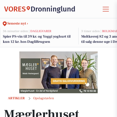
VORES
Dronninglund
Seneste nyt ›
36 minutter siden |
DAGLIGVARER
3 timer siden |
BOLIGMA
Spier PS-vin til 39 kr. og Yoggi yoghurt til
Moltkesvej 82 og 3 a
kun 12 kr. hos DagliBrugsen
til salg denne uge i 
boligerne her.
Mæglerhuset sænker prisen på velholdt villa i Vodskov med grønne 
ARTIKLER
Opslagstavlen
Mæglerhuset