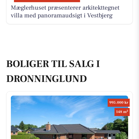
Mæglerhuset præsenterer arkitekttegnet
villa med panoramaudsigt i Vestbjerg
BOLIGER TIL SALG I
DRONNINGLUND
995.000 kr
2
148 m