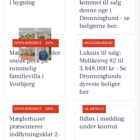
i bygning
kommet til salg
denne uge i
Dronninglund - se
boligerne her.
SPONSORERET
OPSLAGSTAVLEN
BOLIGMARKED
Mæglerhuset deler
Luksus til salg:
sneak peek på
Moltkesvej 82 til
rummelig
3.848.000 kr – Se
familievilla i
Dronninglunds
Vestbjerg
dyreste boliger
her
SPONSORERET
OPSLAGSTAVLEN
ALARM112
Mæglerhuset
Ildløs i mødding
præsenterer
under kontrol
indflytningsklar 2-