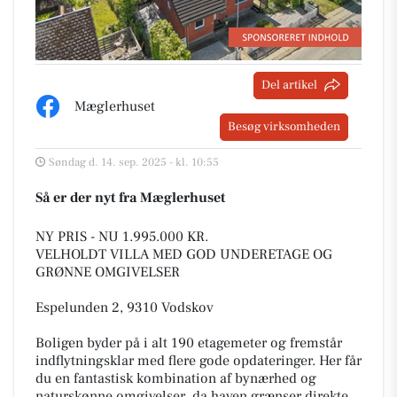
Del artikel
Mæglerhuset
Besøg virksomheden
Søndag d. 14. sep. 2025 - kl. 10:55
Så er der nyt fra Mæglerhuset
NY PRIS - NU 1.995.000 KR.
VELHOLDT VILLA MED GOD UNDERETAGE OG
GRØNNE OMGIVELSER
Espelunden 2, 9310 Vodskov
Boligen byder på i alt 190 etagemeter og fremstår
indflytningsklar med flere gode opdateringer. Her får
du en fantastisk kombination af bynærhed og
naturskønne omgivelser, da haven grænser direkte