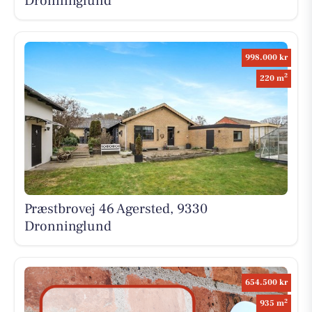
Dronninglund
998.000 kr
2
220 m
Præstbrovej 46 Agersted, 9330
Dronninglund
654.500 kr
2
935 m