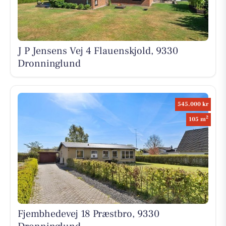
J P Jensens Vej 4 Flauenskjold, 9330
Dronninglund
545.000 kr
2
105 m
Fjembhedevej 18 Præstbro, 9330