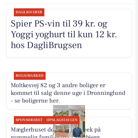
DAGLIGVARER
Spier PS-vin til 39 kr. og
Yoggi yoghurt til kun 12 kr.
hos DagliBrugsen
BOLIGMARKED
Moltkesvej 82 og 3 andre boliger er
kommet til salg denne uge i Dronninglund
- se boligerne her.
SPONSORERET
OPSLAGSTAVLEN
Mæglerhuset deler sneak peek på
rummelig familievilla i Vestbjerg