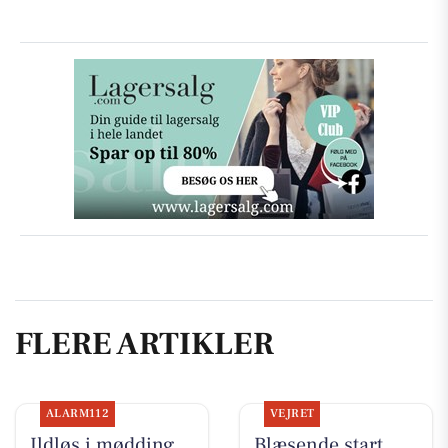
FLERE ARTIKLER
ALARM112
VEJRET
Ildløs i mødding
Blæsende start,