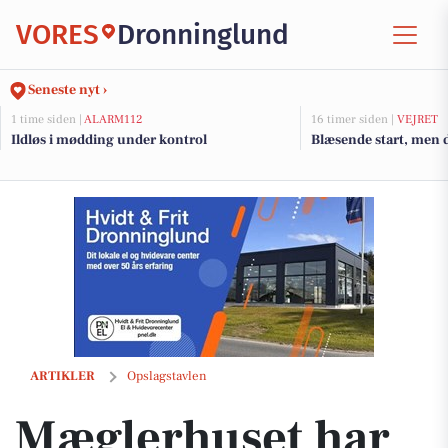
VORES
Dronninglund
Seneste nyt ›
1 time siden |
ALARM112
16 timer siden |
VEJRET
Ildløs i mødding under kontrol
Blæsende start, men 
Mæglerhuset har solgt boliger i Hjallerup
ARTIKLER
Opslagstavlen
Mæglerhuset har