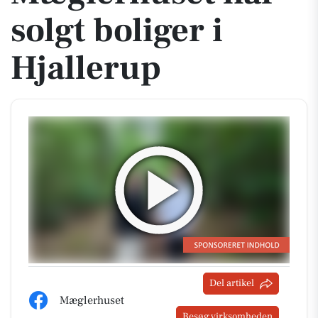
solgt boliger i
Hjallerup
Del artikel
Mæglerhuset
Besøg virksomheden