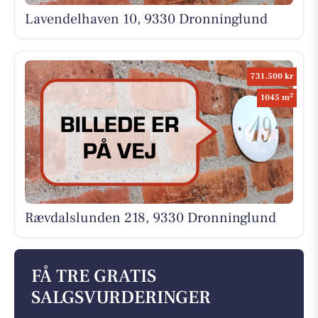
Lavendelhaven 10, 9330 Dronninglund
731.500 kr
2
1045 m
Rævdalslunden 218, 9330 Dronninglund
FÅ TRE GRATIS
SALGSVURDERINGER