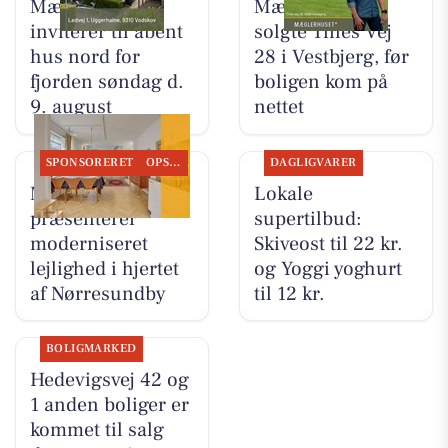
Mæglerhuset
Mæglerhuset
inviterer til åbent
solgte Tines Vej
hus nord for
28 i Vestbjerg, før
fjorden søndag d.
boligen kom på
9. august
nettet
SPONSORERET
OPSLAGSTAVLEN
DAGLIGVARER
Mæglerhuset
Lokale
præsenterer
supertilbud:
moderniseret
Skiveost til 22 kr.
lejlighed i hjertet
og Yoggi yoghurt
af Nørresundby
til 12 kr.
BOLIGMARKED
Hedevigsvej 42 og
1 anden boliger er
kommet til salg