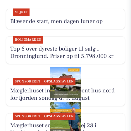
VEJRET
Blæsende start, men dagen luner op
BOLIGMARKED
Top 6 over dyreste boliger til salg i
Dronninglund. Priser op til 5.798.000 kr
SPONSORERET
OPSLAGSTAVLEN
Mæglerhuset inviterer til åbent hus nord
for fjorden søndag d. 9. august
SPONSORERET
OPSLAGSTAVLEN
Mæglerhuset solgte Tines Vej 28 i