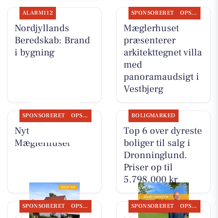
ALARM112
SPONSORERET
OPSLAGSTAVLEN
Nordjyllands
Mæglerhuset
Beredskab: Brand
præsenterer
i bygning
arkitekttegnet villa
med
panoramaudsigt i
Vestbjerg
SPONSORERET
OPSLAGSTAVLEN
BOLIGMARKED
Nyt fra
Top 6 over dyreste
Mæglerhuset
boliger til salg i
Dronninglund.
Priser op til
5.798.000 kr
SPONSORERET
OPSLAGSTAVLEN
SPONSORERET
OPSLAGSTAVLEN