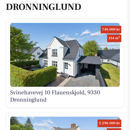
DRONNINGLUND
748.000 kr
2
134 m
Svinehavevej 10 Flauenskjold, 9330
Dronninglund
2.298.000 kr