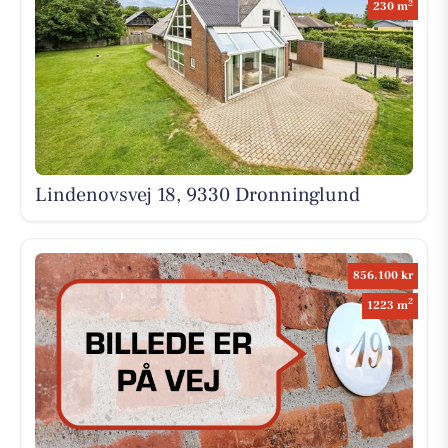
2
230 m
Lindenovsvej 18, 9330 Dronninglund
856.100 kr
2
1223 m