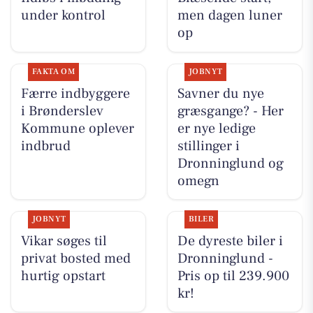
under kontrol
men dagen luner
op
FAKTA OM
JOBNYT
Færre indbyggere
Savner du nye
i Brønderslev
græsgange? - Her
Kommune oplever
er nye ledige
indbrud
stillinger i
Dronninglund og
omegn
JOBNYT
BILER
Vikar søges til
De dyreste biler i
privat bosted med
Dronninglund -
hurtig opstart
Pris op til 239.900
kr!