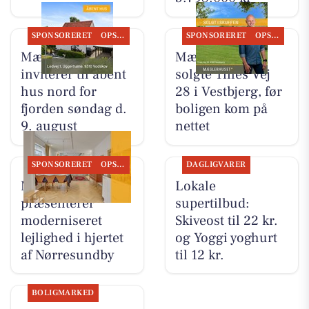
SPONSORERET
OPSLAGSTAVLEN
SPONSORERET
OPSLAGSTAVLEN
Mæglerhuset
Mæglerhuset
inviterer til åbent
solgte Tines Vej
hus nord for
28 i Vestbjerg, før
fjorden søndag d.
boligen kom på
9. august
nettet
SPONSORERET
OPSLAGSTAVLEN
DAGLIGVARER
Mæglerhuset
Lokale
præsenterer
supertilbud:
moderniseret
Skiveost til 22 kr.
lejlighed i hjertet
og Yoggi yoghurt
af Nørresundby
til 12 kr.
BOLIGMARKED