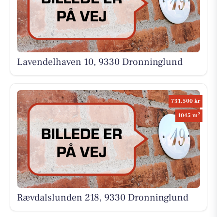
Lavendelhaven 10, 9330 Dronninglund
731.500 kr
2
1045 m
Rævdalslunden 218, 9330 Dronninglund