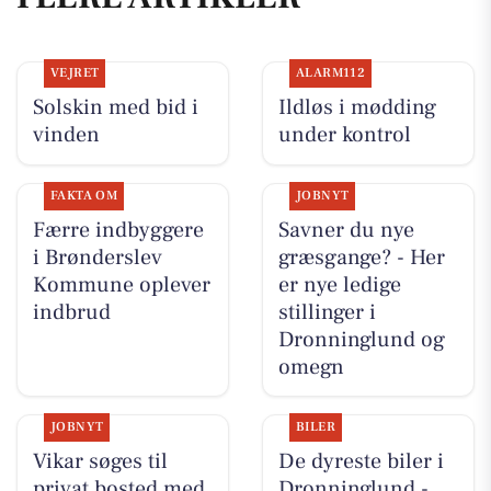
VEJRET
ALARM112
Solskin med bid i
Ildløs i mødding
vinden
under kontrol
FAKTA OM
JOBNYT
Færre indbyggere
Savner du nye
i Brønderslev
græsgange? - Her
Kommune oplever
er nye ledige
indbrud
stillinger i
Dronninglund og
omegn
JOBNYT
BILER
Vikar søges til
De dyreste biler i
privat bosted med
Dronninglund -