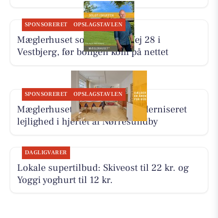
SPONSORERET
OPSLAGSTAVLEN
Mæglerhuset solgte Tines Vej 28 i
Vestbjerg, før boligen kom på nettet
SPONSORERET
OPSLAGSTAVLEN
Mæglerhuset præsenterer moderniseret
lejlighed i hjertet af Nørresundby
DAGLIGVARER
Lokale supertilbud: Skiveost til 22 kr. og
Yoggi yoghurt til 12 kr.