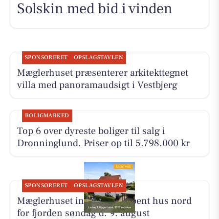
Solskin med bid i vinden
SPONSORERET
OPSLAGSTAVLEN
Mæglerhuset præsenterer arkitekttegnet
villa med panoramaudsigt i Vestbjerg
BOLIGMARKED
Top 6 over dyreste boliger til salg i
Dronninglund. Priser op til 5.798.000 kr
SPONSORERET
OPSLAGSTAVLEN
Mæglerhuset inviterer til åbent hus nord
for fjorden søndag d. 9. august