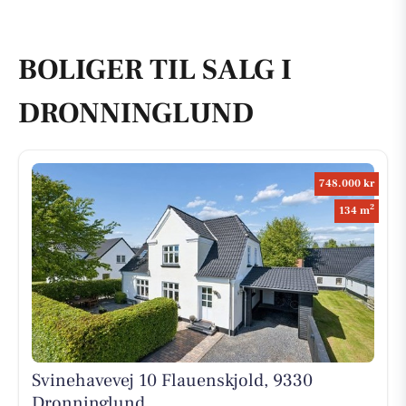
BOLIGER TIL SALG I
DRONNINGLUND
748.000 kr
2
134 m
Svinehavevej 10 Flauenskjold, 9330
Dronninglund