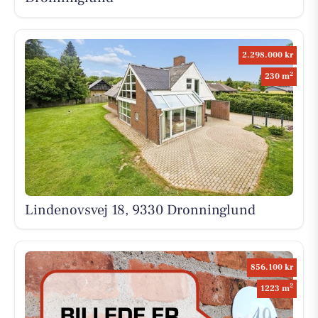
2.298.000 kr
2
230 m
Lindenovsvej 18, 9330 Dronninglund
856.100 kr
2
1223 m