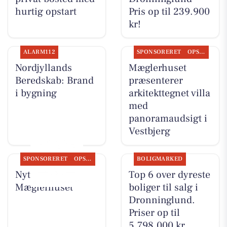
hurtig opstart
Pris op til 239.900
kr!
ALARM112
SPONSORERET
OPSLAGSTAVLEN
Nordjyllands
Mæglerhuset
Beredskab: Brand
præsenterer
i bygning
arkitekttegnet villa
med
panoramaudsigt i
Vestbjerg
SPONSORERET
OPSLAGSTAVLEN
BOLIGMARKED
Nyt fra
Top 6 over dyreste
Mæglerhuset
boliger til salg i
Dronninglund.
Priser op til
5.798.000 kr