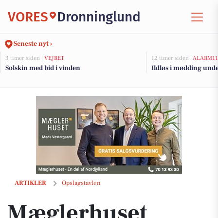
VORES
Dronninglund
Seneste nyt ›
3 timer siden |
VEJRET
12 timer siden |
ALARM11
Solskin med bid i vinden
Ildløs i mødding und
Mæglerhuset arbejder med 14 afdelinger for at finde den rette køber t
ARTIKLER
Opslagstavlen
Mæglerhuset