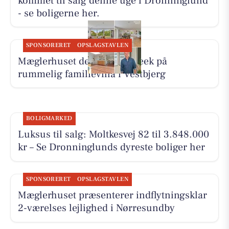
kommet til salg denne uge i Dronninglund
- se boligerne her.
SPONSORERET
OPSLAGSTAVLEN
Mæglerhuset deler sneak peek på
rummelig familievilla i Vestbjerg
BOLIGMARKED
Luksus til salg: Moltkesvej 82 til 3.848.000
kr – Se Dronninglunds dyreste boliger her
SPONSORERET
OPSLAGSTAVLEN
Mæglerhuset præsenterer indflytningsklar
2-værelses lejlighed i Nørresundby