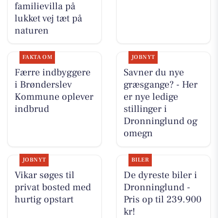
familievilla på
lukket vej tæt på
naturen
FAKTA OM
JOBNYT
Færre indbyggere
Savner du nye
i Brønderslev
græsgange? - Her
Kommune oplever
er nye ledige
indbrud
stillinger i
Dronninglund og
omegn
JOBNYT
BILER
Vikar søges til
De dyreste biler i
privat bosted med
Dronninglund -
hurtig opstart
Pris op til 239.900
kr!