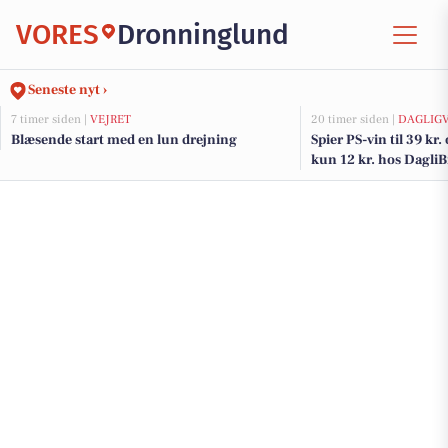
VORES
Dronninglund
Seneste nyt ›
7 timer siden |
VEJRET
20 timer siden |
DAGLIG
Blæsende start med en lun drejning
Spier PS-vin til 39 kr.
kun 12 kr. hos Dagli