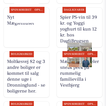
SPONSORERET
OPSLAGSTAVLEN
DAGLIGVARER
Nyt fra
Spier PS-vin til 39
Mæglerhuset
kr. og Yoggi
yoghurt til kun 12
kr. hos
DagliBrugsen
BOLIGMARKED
SPONSORERET
OPSLAGSTAVLEN
Moltkesvej 82 og 3
Mæglerhuset deler
andre boliger er
sneak peek på
kommet til salg
rummelig
denne uge i
familievilla i
Dronninglund - se
Vestbjerg
boligerne her.
BOLIGMARKED
SPONSORERET
OPSLAGSTAVLEN