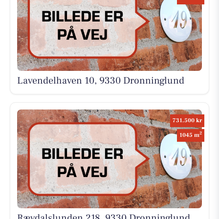
Lavendelhaven 10, 9330 Dronninglund
731.500 kr
2
1045 m
Rævdalslunden 218, 9330 Dronninglund