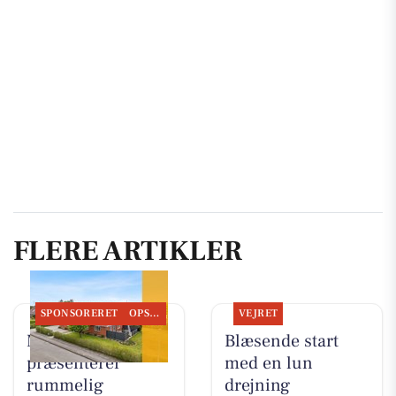
FLERE ARTIKLER
SPONSORERET
OPSLAGSTAVLEN
VEJRET
Mæglerhuset
Blæsende start
præsenterer
med en lun
rummelig
drejning