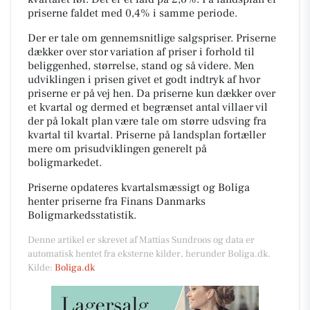
priserne faldet med 0,4% i samme periode.
Der er tale om gennemsnitlige salgspriser. Priserne
dækker over stor variation af priser i forhold til
beliggenhed, størrelse, stand og så videre. Men
udviklingen i prisen givet et godt indtryk af hvor
priserne er på vej hen. Da priserne kun dækker over
et kvartal og dermed et begrænset antal villaer vil
der på lokalt plan være tale om større udsving fra
kvartal til kvartal. Priserne på landsplan fortæller
mere om prisudviklingen generelt på
boligmarkedet.
Priserne opdateres kvartalsmæssigt og Boliga
henter priserne fra Finans Danmarks
Boligmarkedsstatistik.
Denne artikel er skrevet af Mattias Sundroos og data er
automatisk hentet fra eksterne kilder, herunder Boliga.dk.
Kilde:
Boliga.dk