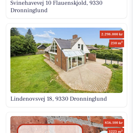
Svinehavevej 10 Flauenskjold, 9330
Dronninglund
2.298.000 kr
2
230 m
Lindenovsvej 18, 9330 Dronninglund
856.100 kr
2
1223 m