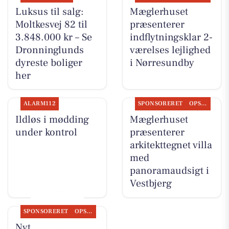
Luksus til salg:
Mæglerhuset
Moltkesvej 82 til
præsenterer
3.848.000 kr – Se
indflytningsklar 2-
Dronninglunds
værelses lejlighed
dyreste boliger
i Nørresundby
her
ALARM112
SPONSORERET
OPSLAGSTAVLEN
Ildløs i mødding
Mæglerhuset
under kontrol
præsenterer
arkitekttegnet villa
med
panoramaudsigt i
Vestbjerg
SPONSORERET
OPSLAGSTAVLEN
Nyt fra