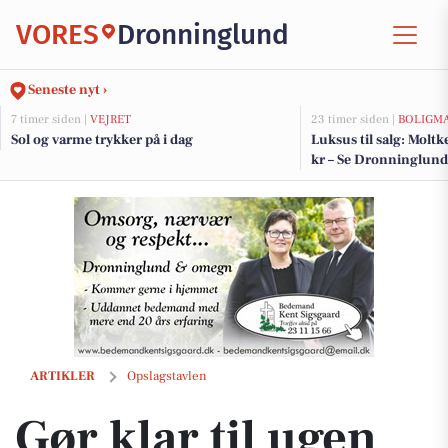
VORES
Dronninglund
Seneste nyt ›
7 timer siden |
VEJRET
23 timer siden |
BOLIGM
Sol og varme trykker på i dag
Luksus til salg: Moltk
kr – Se Dronninglunds
Gør klar til ugen med tilbud hos SUPERBRUGSEN DRONNINGLUND 
ARTIKLER
Opslagstavlen
Gør klar til ugen