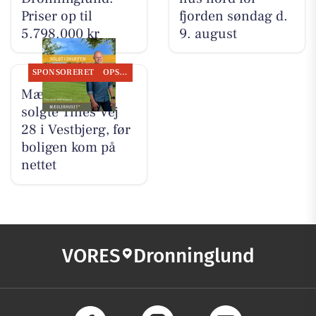
Priser op til
fjorden søndag d.
5.798.000 kr
9. august
SPONSORERET
OPSLAGSTAVLEN
Mæglerhuset
solgte Tines Vej
28 i Vestbjerg, før
boligen kom på
nettet
VORES
Dronninglund