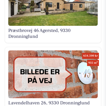
Præstbrovej 46 Agersted, 9330
Dronninglund
654.500 kr
2
935 m
Lavendelhaven 26, 9330 Dronninglund