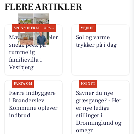
FLERE ARTIKLER
SPONSORERET
OPSLAGSTAVLEN
VEJRET
Mæglerhuset deler
Sol og varme
sneak peek på
trykker på i dag
rummelig
familievilla i
Vestbjerg
FAKTA OM
JOBNYT
Færre indbyggere
Savner du nye
i Brønderslev
græsgange? - Her
Kommune oplever
er nye ledige
indbrud
stillinger i
Dronninglund og
omegn