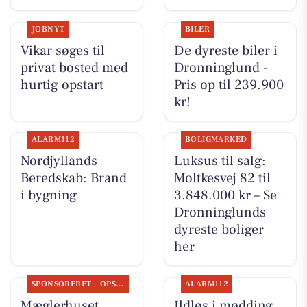
JOBNYT
BILER
Vikar søges til
De dyreste biler i
privat bosted med
Dronninglund -
hurtig opstart
Pris op til 239.900
kr!
ALARM112
BOLIGMARKED
Nordjyllands
Luksus til salg:
Beredskab: Brand
Moltkesvej 82 til
i bygning
3.848.000 kr – Se
Dronninglunds
dyreste boliger
her
SPONSORERET
OPSLAGSTAVLEN
ALARM112
Mæglerhuset
Ildløs i mødding