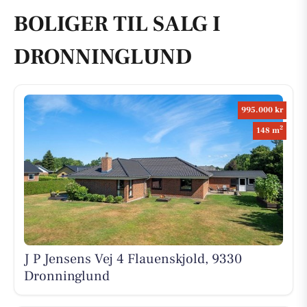
BOLIGER TIL SALG I
DRONNINGLUND
995.000 kr
2
148 m
J P Jensens Vej 4 Flauenskjold, 9330
Dronninglund