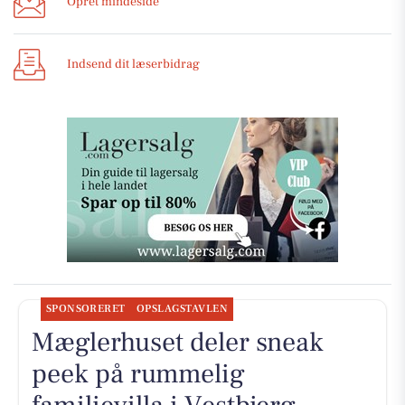
Opret mindeside
Indsend dit læserbidrag
SPONSORERET
OPSLAGSTAVLEN
Mæglerhuset deler sneak
peek på rummelig