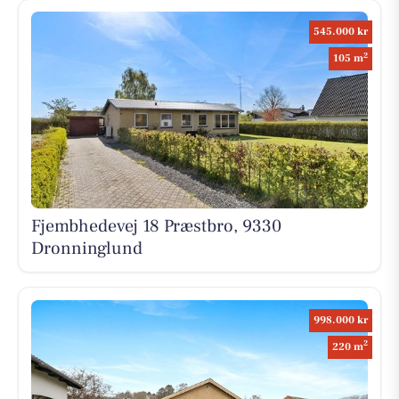
545.000 kr
2
105 m
Fjembhedevej 18 Præstbro, 9330
Dronninglund
998.000 kr
2
220 m