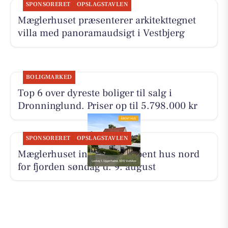
SPONSORERET
OPSLAGSTAVLEN
Mæglerhuset præsenterer arkitekttegnet
villa med panoramaudsigt i Vestbjerg
BOLIGMARKED
Top 6 over dyreste boliger til salg i
Dronninglund. Priser op til 5.798.000 kr
SPONSORERET
OPSLAGSTAVLEN
Mæglerhuset inviterer til åbent hus nord
for fjorden søndag d. 9. august