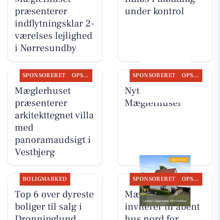
præsenterer
under kontrol
indflytningsklar 2-
værelses lejlighed
i Nørresundby
SPONSORERET
OPSLAGSTAVLEN
SPONSORERET
OPSLAGSTAVLEN
Mæglerhuset
Nyt fra
præsenterer
Mæglerhuset
arkitekttegnet villa
med
panoramaudsigt i
Vestbjerg
BOLIGMARKED
SPONSORERET
OPSLAGSTAVLEN
Top 6 over dyreste
Mæglerhuset
boliger til salg i
inviterer til åbent
Dronninglund.
hus nord for