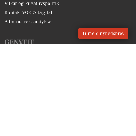
Vilkår og Privatlivspolitik
Kontakt VORES Digital
Administrer samtykke
Tilmeld nyhedsbrev
GENVEJE
Seneste nyt fra Dronninglund
Vores lokale erhverv
Kalenderen for Dronninglund
Fakta om Dronninglund
Erhvervsartikler
Brønderslev Kommune
Få en gratis salgsvurdering
Sponsoreret indhold