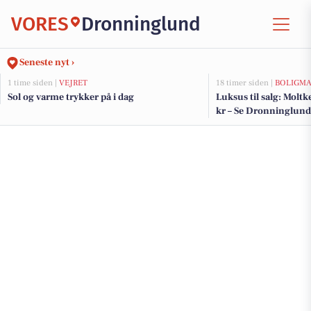
VORES
Dronninglund
Seneste nyt ›
1 time siden |
VEJRET
18 timer siden |
BOLIGM
Sol og varme trykker på i dag
Luksus til salg: Moltk
kr – Se Dronninglunds