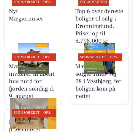
SPONSORERET
OPSLAGSTAVLEN
BOLIGMARKED
Nyt fra
Top 6 over dyreste
Mæglerhuset
boliger til salg i
Dronninglund.
Priser op til
5.798.000 kr
SPONSORERET
OPSLAGSTAVLEN
SPONSORERET
OPSLAGSTAVLEN
Mæglerhuset
Mæglerhuset
inviterer til åbent
solgte Tines Vej
hus nord for
28 i Vestbjerg, før
fjorden søndag d.
boligen kom på
9. august
nettet
SPONSORERET
OPSLAGSTAVLEN
Mæglerhuset
præsenterer