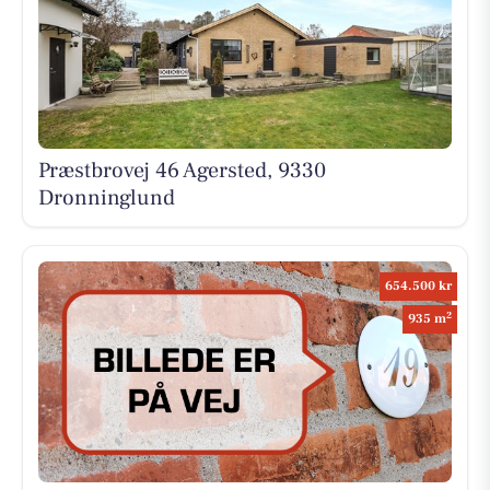
Præstbrovej 46 Agersted, 9330
Dronninglund
654.500 kr
2
935 m