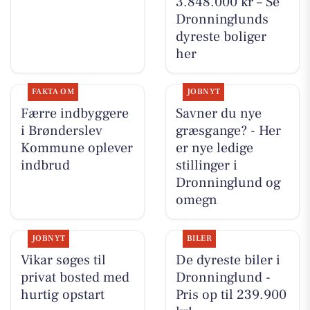
3.848.000 kr – Se
Dronninglunds
dyreste boliger
her
FAKTA OM
JOBNYT
Færre indbyggere
Savner du nye
i Brønderslev
græsgange? - Her
Kommune oplever
er nye ledige
indbrud
stillinger i
Dronninglund og
omegn
JOBNYT
BILER
Vikar søges til
De dyreste biler i
privat bosted med
Dronninglund -
hurtig opstart
Pris op til 239.900