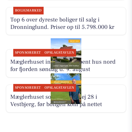
BOLIGMARKED
Top 6 over dyreste boliger til salg i
Dronninglund. Priser op til 5.798.000 kr
SPONSORERET
OPSLAGSTAVLEN
Mæglerhuset inviterer til åbent hus nord
for fjorden søndag d. 9. august
SPONSORERET
OPSLAGSTAVLEN
Mæglerhuset solgte Tines Vej 28 i
Vestbjerg, før boligen kom på nettet