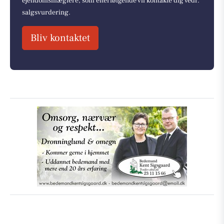
ejendomsmæglere, som efterfølgende vil kontakte dig vedr.
salgsvurdering.
Bliv kontaktet