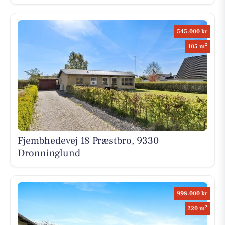
545.000 kr
2
105 m
Fjembhedevej 18 Præstbro, 9330
Dronninglund
998.000 kr
2
220 m