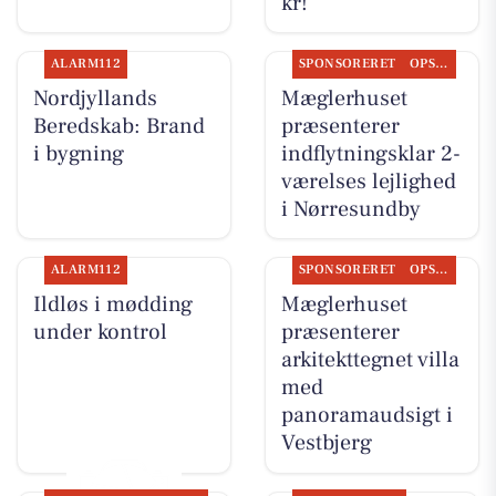
kr!
ALARM112
SPONSORERET
OPSLAGSTAVLEN
Nordjyllands
Mæglerhuset
Beredskab: Brand
præsenterer
i bygning
indflytningsklar 2-
værelses lejlighed
i Nørresundby
ALARM112
SPONSORERET
OPSLAGSTAVLEN
Ildløs i mødding
Mæglerhuset
under kontrol
præsenterer
arkitekttegnet villa
med
panoramaudsigt i
Vestbjerg