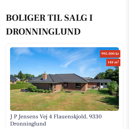
BOLIGER TIL SALG I
DRONNINGLUND
995.000 kr
2
148 m
J P Jensens Vej 4 Flauenskjold, 9330
Dronninglund